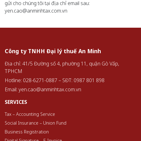
gửi cho chúng tôi tại địa chỉ email sau:
yen.cao@anminhtax.com.vn
Công ty TNHH Đại lý thuế An Minh
Địa chỉ: 41/5 Đường số 4, phường 11, quận Gò Vấp,
TPHCM
Hotline: 028-6271-0887 – SĐT: 0987 801 898
Email:
yen.cao@anminhtax.com.vn
SERVICES
Tax – Accounting Service
Social Insurance – Union Fund
Business Registration
Digital Signature – E Invoice